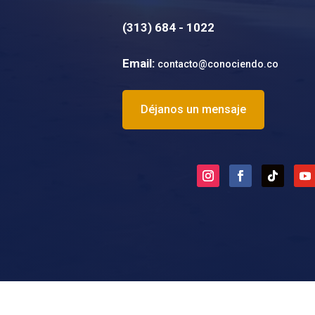
(
313) 684 - 1022
Email:
contacto@conociendo.co
Déjanos un mensaje