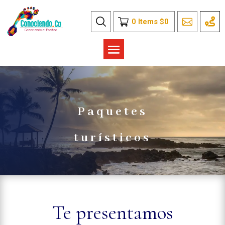
0
Items
$
0
Paquetes
turísticos
Te presentamos