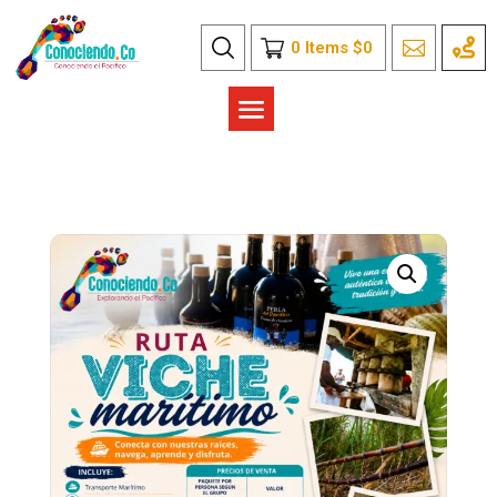
0
Items
$
0