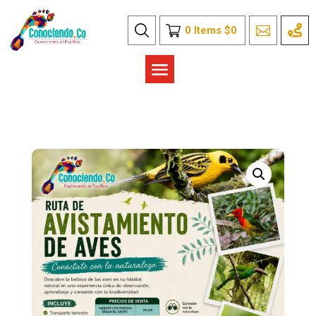
0
Items
$
0