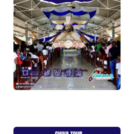
Ruta Jesús De
Nazareno – Magüí
Payán