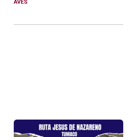
AVES
Categorías:
Aventura
,
Naturaleza
,
Pasadias
,
Rutas Cortas
Productos relacionados