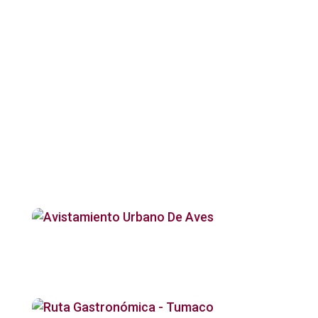
Categorías:
Aventura
,
Naturaleza
,
Pasadias
,
Rutas Cortas
Productos relacionados
Avistamiento
Urbano De Aves