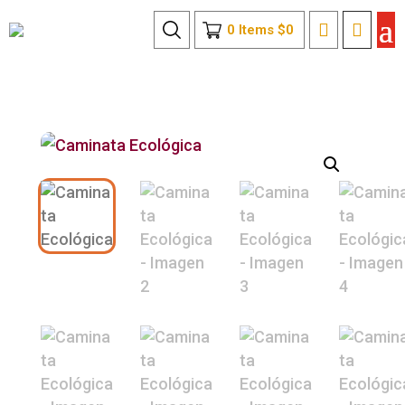
0
Items
$
0