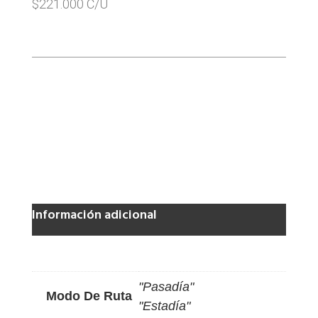
$221.000 C/U
SKU:
Pasadía
Categorías:
Naturaleza
,
Pasadias
Información adicional
"Pasadía"
Modo De Ruta
"Estadía"