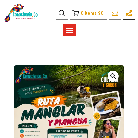
0
Items
$
0