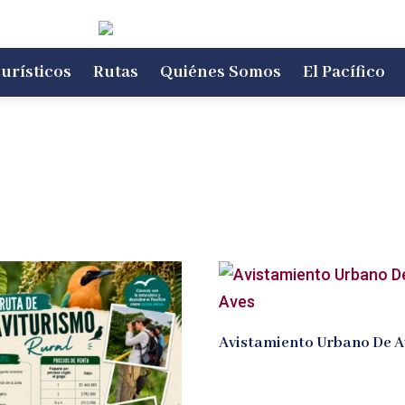
urísticos
Rutas
Quiénes Somos
El Pacífico
Avistamiento Urbano De A